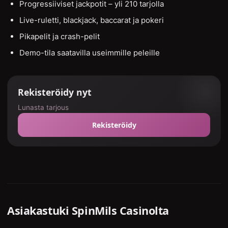
Progressiiviset jackpotit – yli 210 tarjolla
Live-ruletti, blackjack, baccarat ja pokeri
Pikapelit ja crash-pelit
Demo-tila saatavilla useimmille peleille
Rekisteröidy nyt
Lunasta tarjous
Rekisteröidy
Asiakastuki SpinMils Casinolta