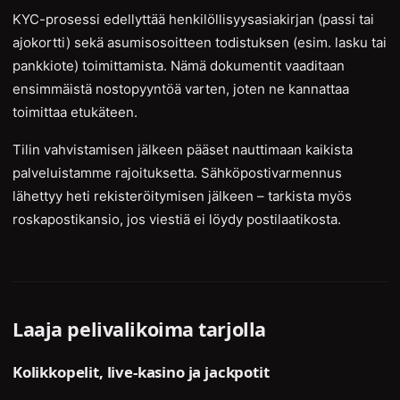
KYC-prosessi edellyttää henkilöllisyysasiakirjan (passi tai
ajokortti) sekä asumisosoitteen todistuksen (esim. lasku tai
pankkiote) toimittamista. Nämä dokumentit vaaditaan
ensimmäistä nostopyyntöä varten, joten ne kannattaa
toimittaa etukäteen.
Tilin vahvistamisen jälkeen pääset nauttimaan kaikista
palveluistamme rajoituksetta. Sähköpostivarmennus
lähettyy heti rekisteröitymisen jälkeen – tarkista myös
roskapostikansio, jos viestiä ei löydy postilaatikosta.
Laaja pelivalikoima tarjolla
Kolikkopelit, live-kasino ja jackpotit