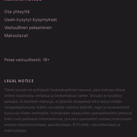
Ota yhteyttä
Usein kysytyt kysymykset
Vastuullinen pelaaminen
Maksutavat
Pelaa vastuullisesti. 18+
LEGAL NOTICE
Tämä sivusto on puhtaasti tiedotuksellinen resurssi, joka kokoaa tietoa
online-kasinoista vertailua ja tiedonhakua varten. Sivusto ei hyväksy
pelaajia, ei käsittele maksuja, ei järjestä rahapelejä eikä tarjoa mitään
rahapelipalveluita. Kaikki sivustolla mainitut brändit, logot ja tavaramerkit
kuuluvat niiden omistajille. Kolmansien osapuolten operaattoreihin johtavat
linkit ovat puhtaasti informatiivisia, ja kukin operaattori vastaa yksinomaan
omasta lisensioinnistaan, palveluistaan, KYC/AML-velvoitteistaan ja
maksuistaan.