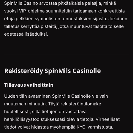
SpinMils Casino arvostaa pitkäaikaisia pelaajia, minkä
vuoksi VIP-ohjelma suunniteltiin tarjoamaan konkreettisia
etuja pelkkien symbolisten tunnustuksien sijasta. Jokainen
talletus kerryttää pisteitä, jotka muuntuvat tasolta toiselle
edetessä lisäeduiksi.
Rekisteröidy SpinMils Casinolle
Tiliavaus vaiheittain
Uuden tilin avaaminen SpinMils Casinolle vie vain
muutaman minuutin. Täytä rekisteröintilomake
huolellisesti, sillä tietojen on vastattava
henkilöllisyystodistuksessasi olevia tietoja. Virheelliset
tiedot voivat hidastaa myöhempää KYC-varmistusta.