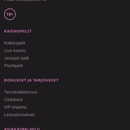
18+
KASINOPELIT
Kolikkopelit
Live-kasino
Jackpot-pelit
Pöytäpelit
BONUKSET JA TARJOUKSET
Tervetuliaisbonus
Cashback
VIP-ohjelma
Latausbonukset
ASIAKASPALVELU