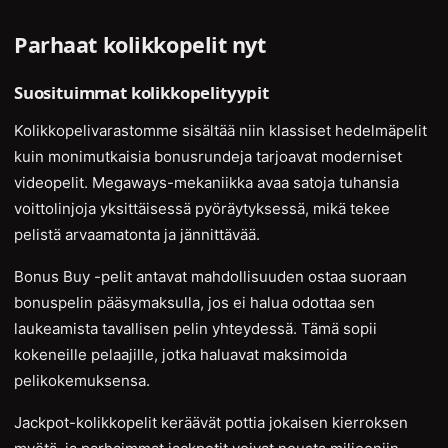
Parhaat kolikkopelit nyt
Suosituimmat kolikkopelityypit
Kolikkopelivarastomme sisältää niin klassiset hedelmäpelit
kuin monimutkaisia bonusrundeja tarjoavat moderniset
videopelit. Megaways-mekaniikka avaa satoja tuhansia
voittolinjoja yksittäisessä pyöräytyksessä, mikä tekee
pelistä arvaamatonta ja jännittävää.
Bonus Buy -pelit antavat mahdollisuuden ostaa suoraan
bonuspelin pääsymaksulla, jos ei halua odottaa sen
laukeamista tavallisen pelin yhteydessä. Tämä sopii
kokeneille pelaajille, jotka haluavat maksimoida
pelikokemuksensa.
Jackpot-kolikkopelit keräävät pottia jokaisen kierroksen